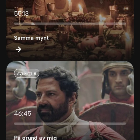
55:13
Samma mynt
AVSNITT 5
46:45
På grund av mig