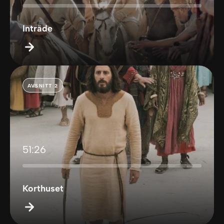
Inträde
AVSNITT 2
51:26
Korthuset