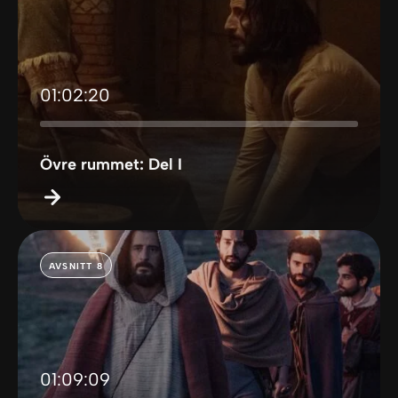
01:02:20
Övre rummet: Del I
AVSNITT 8
01:09:09