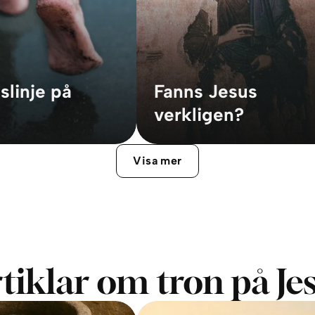
slinje på
Fanns Jesus
verkligen?
Visa mer
tiklar om tron på Je