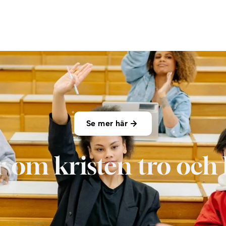
Se mer här
 om kristen tro och