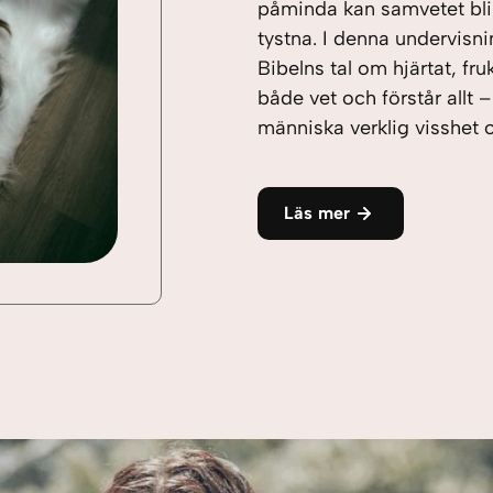
påminda kan samvetet bli
tystna. I denna undervisni
Bibelns tal om hjärtat, fr
både vet och förstår allt 
människa verklig visshet 
Läs mer