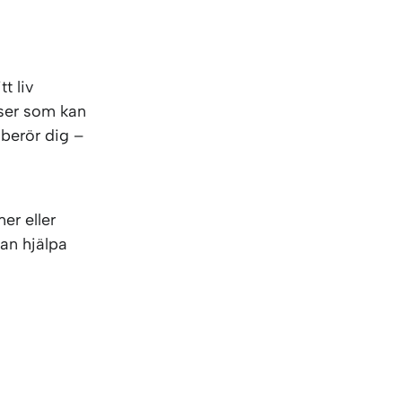
KO
Korean
MG
Malagas
MM
Burmes
NL
Dutch
t liv
NL
Flemish
rser som kan
NO
Norwegi
 berör dig –
PT
Portugue
RO
Romania
RU
Russian
er eller
SV
Swedish
kan hjälpa
TA
Tamil
TH
Thai
TL
Tagalog
TL
Taglish
TR
Turkish
UK
Ukrainian
UR
Urdu