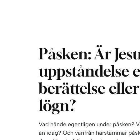
Påsken: Är Jes
uppståndelse 
berättelse elle
lögn?
Vad hände egentligen under påsken? Var
än idag? Och varifrån härstammar påsk