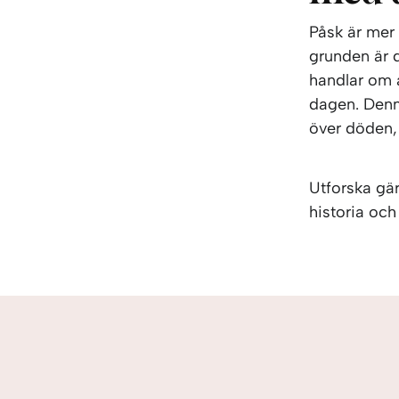
Påsk är mer
grunden är 
handlar om 
dagen. Denna
över döden, f
Utforska gä
historia och