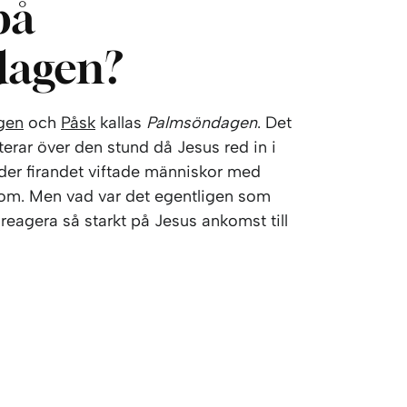
på
dagen?
gen
och
Påsk
kallas
Palmsöndagen
. Det
terar över den stund då Jesus red in i
der firandet viftade människor med
nom. Men vad var det egentligen som
 reagera så starkt på Jesus ankomst till