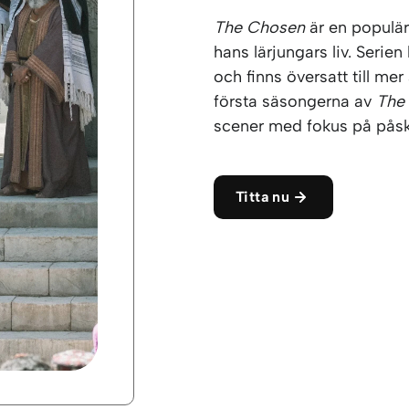
The Chosen
är en populär
hans lärjungars liv. Serien
och finns översatt till me
första säsongerna av
The
scener med fokus på pås
Titta nu