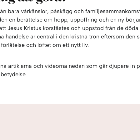
 än bara vårkänslor, påskägg och familjesammankomste
den en berättelse om hopp, uppoffring och en ny börja
att Jesus Kristus korsfästes och uppstod från de döda 
 händelse är central i den kristna tron ​​eftersom den s
örlåtelse och löftet om ett nytt liv.
rna artiklarna och videorna nedan som går djupare in 
 betydelse.