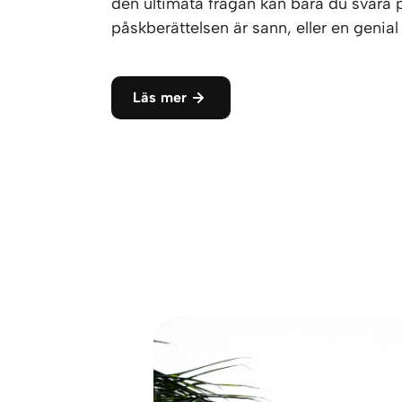
den ultimata frågan kan bara du svara på
påskberättelsen är sann, eller en genial
Läs mer