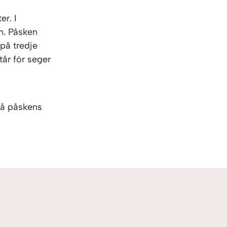
KO
Korean
MG
Malagas
r. I
MM
Burmes
n. Påsken
NL
Dutch
på tredje
NL
Flemish
tår för seger
NO
Norwegi
PT
Portugue
RO
Romania
på påskens
RU
Russian
SV
Swedish
TA
Tamil
TH
Thai
TL
Tagalog
TL
Taglish
TR
Turkish
UK
Ukrainian
UR
Urdu