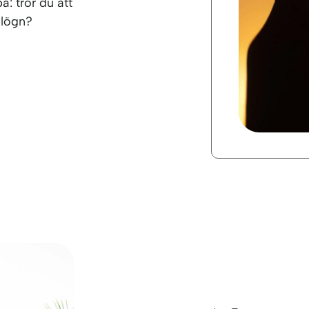
: tror du att
 lögn?