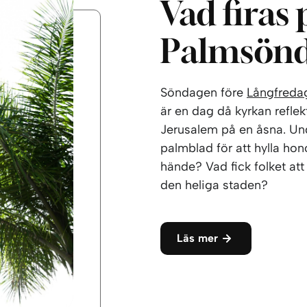
Vad firas 
Palmsön
Söndagen före
Långfreda
är en dag då kyrkan reflek
Jerusalem på en åsna. Un
palmblad för att hylla ho
hände? Vad fick folket att
den heliga staden?
Läs mer