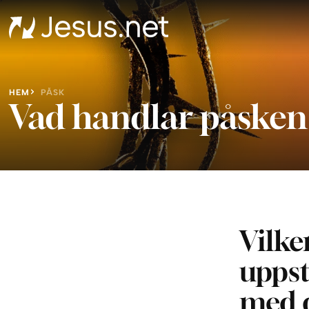
HEM
PÅSK
Vad handlar påske
Vilke
uppst
med d