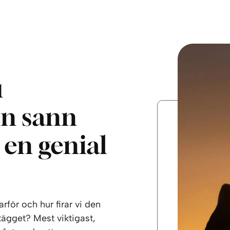
u
en sann
r en genial
för och hur firar vi den
ägget? Mest viktigast,