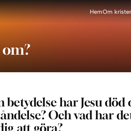
Hem
Om kristen
n om?
n betydelse har Jesu död
åndelse? Och vad har de
ig att göra?