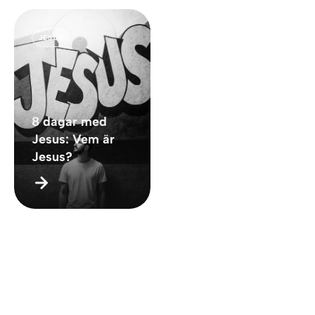
JESUS
8 dagar med
Jesus: Vem är
Jesus?