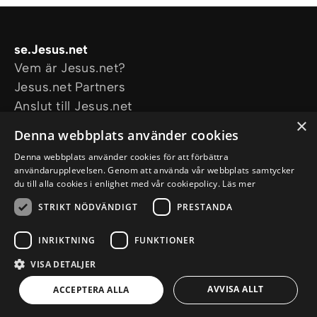
se.Jesus.net
Vem är Jesus.net?
Jesus.net Partners
Anslut till Jesus.net
×
Utforska
Denna webbplats använder cookies
Artiklar
Denna webbplats använder cookies för att förbättra
Video
användarupplevelsen. Genom att använda vår webbplats samtycker
Våra projekt
du till alla cookies i enlighet med vår cookiepolicy.
Läs mer
Jag vill att någon ber för mig
STRIKT NÖDVÄNDIGT
PRESTANDA
Jag har en fråga
INRIKTNING
FUNKTIONER
VISA DETALJER
© Copyright 2026 se.Jesus.net
Integritetspolicy
Cookiepolicy
AVVISA ALLT
ACCEPTERA ALLA
a
WebNL
site