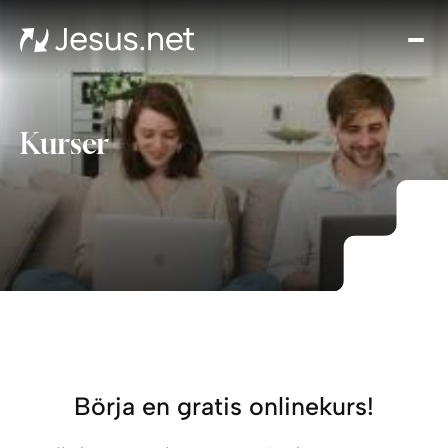
Hem
O
kris
tr
Kurser
Vide
Onli
Kont
Börja en gratis onlinekurs!