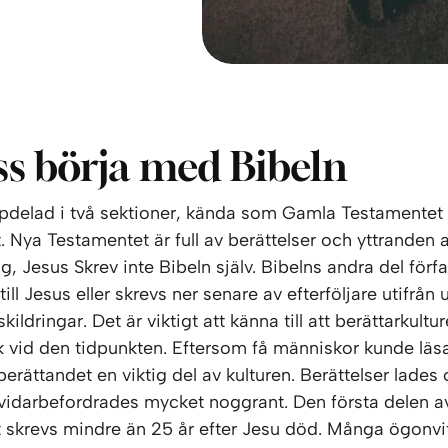
ss börja med Bibeln
ppdelad i två sektioner, kända som Gamla Testamentet
 Nya Testamentet är full av berättelser och yttranden 
lig, Jesus Skrev inte Bibeln själv. Bibelns andra del förf
till Jesus eller skrevs ner senare av efterföljare utifrån
ildringar. Det är viktigt att känna till att berättarkultu
 vid den tidpunkten. Eftersom få människor kunde läsa
 berättandet en viktig del av kulturen. Berättelser lades 
vidarbefordrades mycket noggrant. Den första delen a
 skrevs mindre än 25 år efter Jesu död. Många ögonvi