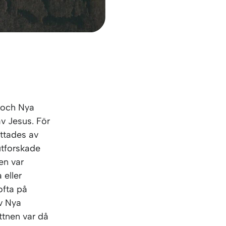
 och Nya
av Jesus. För
attades av
 utforskade
ren var
 eller
ofta på
v Nya
ttnen var då