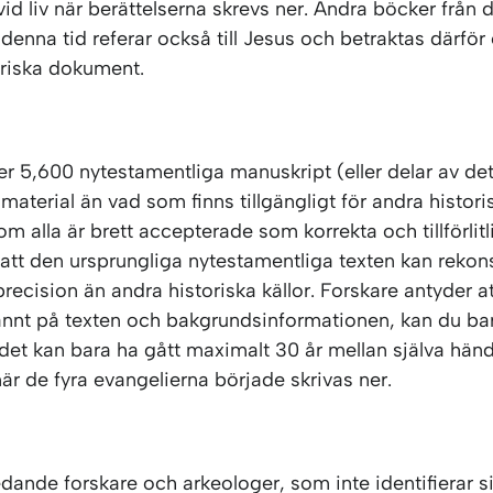
vid liv när berättelserna skrevs ner. Andra böcker från 
 denna tid referar också till Jesus och betraktas därfö
oriska dokument.
er 5,600 nytestamentliga manuskript (eller delar av det
aterial än vad som finns tillgängligt för andra histori
 alla är brett accepterade som korrekta och tillförlitli
att den ursprungliga nytestamentliga texten kan rekon
recision än andra historiska källor. Forskare antyder 
rannt på texten och bakgrundsinformationen, kan du ba
t det kan bara ha gått maximalt 30 år mellan själva hän
är de fyra evangelierna började skrivas ner.
dande forskare och arkeologer, som inte identifierar 