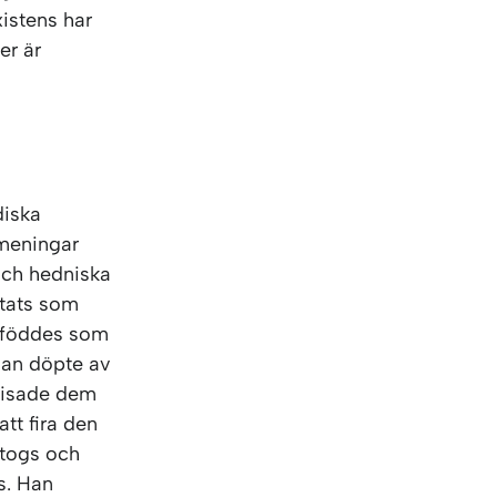
xistens har
er är
diska
 meningar
och hedniska
ttats som
s föddes som
Han döpte av
visade dem
tt fira den
atogs och
s. Han