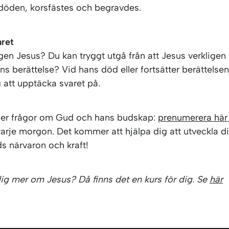
 döden, korsfästes och begravdes.
ret
gen Jesus? Du kan tryggt utgå från att Jesus verkligen
ans berättelse? Vid hans död eller fortsätter berättelse
g att upptäcka svaret på.
ler frågor om Gud och hans budskap:
prenumerera här
varje morgon. Det kommer att hjälpa dig att utveckla d
s närvaron och kraft!
 dig mer om Jesus? Då finns det en kurs för dig. Se
här