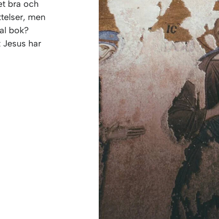
et bra och
ttelser, men
mal bok?
t Jesus har