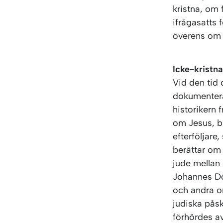
kristna, om 
ifrågasatts 
överens om 
Icke-kristna
Vid den tid 
dokumentera
historikern 
om Jesus, b
efterföljare
berättar om 
jude mellan
Johannes Dö
och andra om
judiska pås
förhördes a