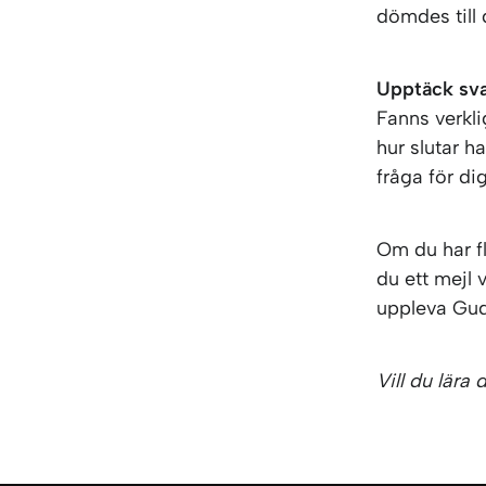
dömdes till
Upptäck sva
Fanns verkli
hur slutar h
fråga för di
Om du har f
du ett mejl 
uppleva Gud
Vill du lära