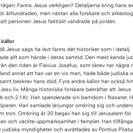
frågan: Fanns Jesus verkligen? Detaljerna kring hans e
för århundraden, men nästan alla forskare och arkeolog
att personen Jesus faktiskt vandrade på jorden.
 källor
då Jesus sägs ha levt fanns det historiker som i detalj
de allt som hände i deras samtid. Den mest kända ju
från den tiden är Flavius Josefus, som skrev ner några
land annat att han var en vis man, hade både judiska 
, samt beskrev hans död. Fyra andra källor har också hi
Jesu liv. Många historiska forskare bekräftar att Jesu
 6 och 2 f.Kr. Han spenderade sin barndom i Nasaret. 
paren. Han samlade lärjungar omkring sig och under
 tron. Omkring år 30 begav han sig till Jerusalem för a
ken och väckte uppmärksamhet i templet. Han tillfång
v judiska myndigheter och avrättades av Pontius Pilatu