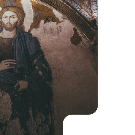
KO
Korean
MG
Malagas
MM
Burmes
NL
Dutch
NL
Flemish
NO
Norwegi
PT
Portugue
RO
Romania
RU
Russian
SV
Swedish
TA
Tamil
TH
Thai
TL
Tagalog
TL
Taglish
TR
Turkish
UK
Ukrainian
UR
Urdu