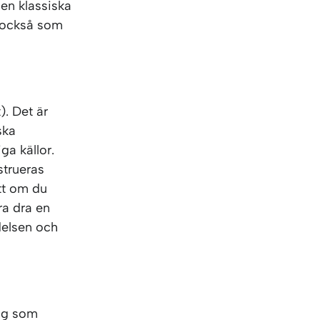
den klassiska
r också som
). Det är
ska
ga källor.
strueras
att om du
ra dra en
delsen och
sig som