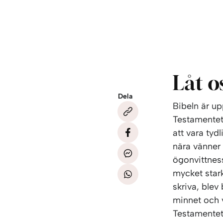
Låt o
Dela
Bibeln är u
Testamentet.
att vara tyd
nära vänner 
ögonvittnessk
mycket stark
skriva, blev
minnet och 
Testamentet