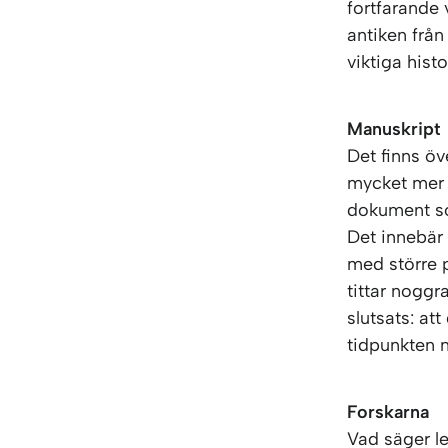
fortfarande 
antiken från
viktiga hist
Manuskript
Det finns öv
mycket mer m
dokument som
Det innebär 
med större p
tittar nogg
slutsats: at
tidpunkten n
Forskarna
Vad säger le