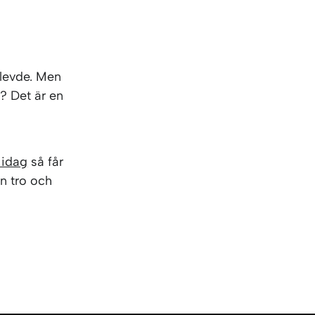
 levde. Men
n? Det är en
 idag
så får
in tro och